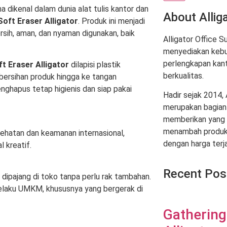
a dikenal dalam dunia alat tulis kantor dan
About Allig
Soft Eraser Alligator
. Produk ini menjadi
sih, aman, dan nyaman digunakan, baik
Alligator Office 
menyediakan kebu
perlengkapan kant
t Eraser Alligator
dilapisi plastik
berkualitas.
ebersihan produk hingga ke tangan
nghapus tetap higienis dan siap pakai
Hadir sejak 2014, 
merupakan bagian
memberikan yang t
menambah produk-
ehatan dan keamanan internasional,
dengan harga terj
l kreatif.
Recent Pos
 dipajang di toko tanpa perlu rak tambahan.
pelaku UMKM, khususnya yang bergerak di
Gathering